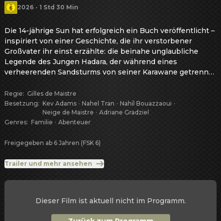
2026
·
1 Std 30 Min
Die 14-jährige Sun hat erfolgreich ein Buch veröffentlicht – 
inspiriert von einer Geschichte, die ihr verstorbener 
Großvater ihr einst erzählte: die beinahe unglaubliche 
Legende des Jungen Hadara, der während eines 
verheerenden Sandsturms von seiner Karawane getrennt 
wurde und von einer Gruppe Strauße gerettet wird. In der 
unwirtlichen Weite der Sahara wächst er fortan fernab 
Regie
:
Gilles de Maistre
seiner Familie auf, begleitet nur von seinem treusten 
Besetzung
:
Kev Adams
·
Nahel Tran
·
Nahïl Bouazzaoui
·
Neige de Maistre
·
Adriane Gradziel
Gefährten, einem jungen Wüstenfuchs. Als Sun im 
Genres
:
Familie
·
Abenteuer
Rahmen einer Preisverleihung für ihr Buch selbst zu einer 
Reise in die Sahara eingeladen wird, begegnet sie dort 
Freigegeben ab 6 Jahren (FSK 6)
dem gleichaltrigen Nomadenmädchen Kharouba – und 
erkennt bald, dass die Legende des Wüstenkindes Hadara 
Trailer und mehr ansehen
weit mehr ist als eine einfache Gute-Nacht-Geschichte…
Dieser Film ist aktuell nicht im Programm.