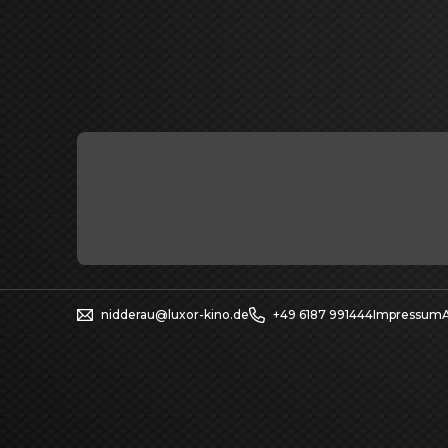
nidderau@luxor-kino.de
+49 6187 991444
Impressum