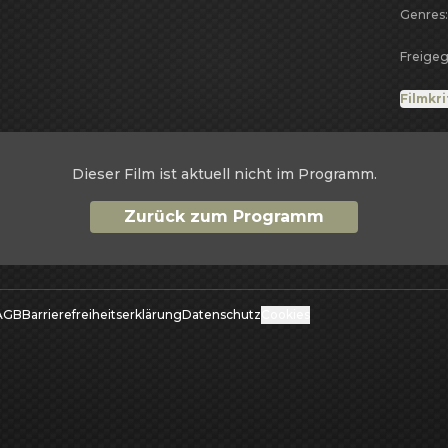
Genres
des ro
Intern
Freigeg
Zeitsc
wie da
Filmkr
Mirand
auch A
New Y
Dieser Film ist aktuell nicht im Programm.
Zurück zum Programm
AGB
Barrierefreiheitserklärung
Datenschutz
Cookies