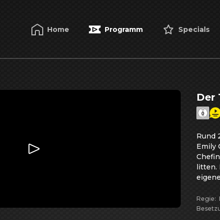
Home
Programm
Specials
Der 
Rund 2
Emily 
Chefin
litten
eigene
erfolg
Werbek
Regie
:
Kante 
Besetz
Mirand