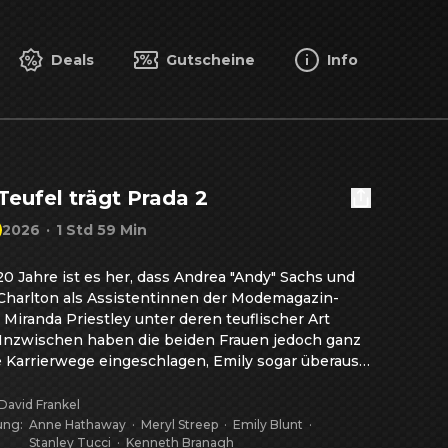
Deals
Gutscheine
Info
Teufel trägt Prada 2
2026
·
1 Std 59 Min
0 Jahre ist es her, dass Andrea "Andy" Sachs und 
Charlton als Assistentinnen der Modemagazin-
 Miranda Priestley unter deren teuflischer Art 
. Inzwischen haben die beiden Frauen jedoch ganz 
 Karrierwege eingeschlagen, Emily sogar überaus 
reich als Managerin einer Luxus-Marke, für deren 
ampagnen unfassbar viele Dollar auf die hohe 
David Frankel
gelegt werden. Von einem derartigen Budget kann 
ung
:
Anne Hathaway
·
Meryl Streep
·
Emily Blunt
·
Stanley Tucci
·
Kenneth Branagh
a Priestley derzeit jedoch nur träumen. Die Zeiten 