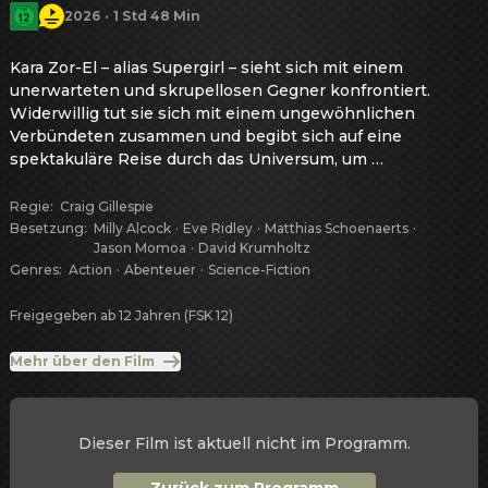
2026
·
1 Std 48 Min
Kara Zor-El – alias Supergirl – sieht sich mit einem 
unerwarteten und skrupellosen Gegner konfrontiert. 
Widerwillig tut sie sich mit einem ungewöhnlichen 
Verbündeten zusammen und begibt sich auf eine 
spektakuläre Reise durch das Universum, um 
Gerechtigkeit zu erlangen und Vergeltung zu üben.
Regie
:
Craig Gillespie
Besetzung
:
Milly Alcock
·
Eve Ridley
·
Matthias Schoenaerts
·
Jason Momoa
·
David Krumholtz
Genres
:
Action
·
Abenteuer
·
Science-Fiction
Freigegeben ab 12 Jahren (FSK 12)
Mehr über den Film
Dieser Film ist aktuell nicht im Programm.