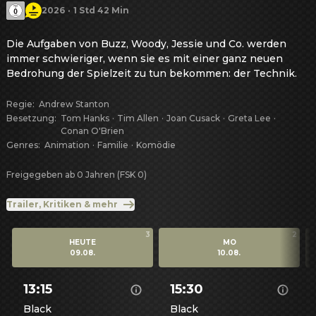
2026
·
1 Std 42 Min
Die Aufgaben von Buzz, Woody, Jessie und Co. werden 
immer schwieriger, wenn sie es mit einer ganz neuen 
Bedrohung der Spielzeit zu tun bekommen: der Technik.
Regie
:
Andrew Stanton
Besetzung
:
Tom Hanks
·
Tim Allen
·
Joan Cusack
·
Greta Lee
·
Conan O'Brien
Genres
:
Animation
·
Familie
·
Komödie
Freigegeben ab 0 Jahren (FSK 0)
Trailer, Kritiken & mehr
3
2
HEUTE
MO
09.08.
10.08.
13:15
15:30
Black
Black