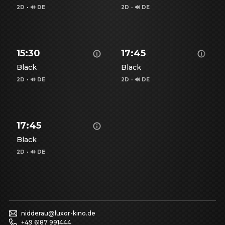
2D
·
🔊 DE
2D
·
🔊 DE
Details zu Toy Story 5 - anzeigen
Details zu Toy Story 5 - anz
De
15:30
17:45
Black
Black
2D
·
🔊 DE
2D
·
🔊 DE
Details zu Toy Story 5 - anzeigen
Details zu Toy Story 5 - anz
De
17:45
Black
2D
·
🔊 DE
Details zu Toy Story 5 - anzeigen
nidderau@luxor-kino.de
+49 6187 991444